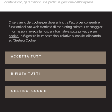
contenzioso, garantendo una proficua gestione dell'impresa.
Ci serviamo dei cookie per diversi fini, tra l'altro per consentire
funzioni del sito web e attività di marketing mirate. Per maggiori
informazioni, riveda la nostra
informativa sulla privacy e sui
cookie.
Può gestire le impostazioni relative ai cookie, cliccando
su 'Gestisci Cookie'
ACCETTA TUTTI
RIFIUTA TUTTI
Raffaella Nardi - Riccardo Roselli
Viale America, 111 -
00144
ROMA
Tel.
0645687717
Fax
0645687607
GESTISCI COOKIE
Photo:
Daniele Fiore
- Logo:
Marzia Nardi
© 2026 Copyright Naros. Tutti i diritti riservati |
Gestisci Cookie
-
Sitemap
-
Privacy
-
Cookie policy
-
Credits