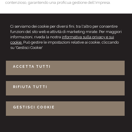
contenzioso, garantendo una proficua gestione dell'impresa.
Ci serviamo dei cookie per diversi fini, tra l'altro per consentire
funzioni del sito web e attività di marketing mirate. Per maggiori
informazioni, riveda la nostra
informativa sulla privacy e sui
cookie.
Può gestire le impostazioni relative ai cookie, cliccando
su 'Gestisci Cookie'
ACCETTA TUTTI
RIFIUTA TUTTI
Raffaella Nardi - Riccardo Roselli
Viale America, 111 -
00144
ROMA
Tel.
0645687717
Fax
0645687607
GESTISCI COOKIE
Photo:
Daniele Fiore
- Logo:
Marzia Nardi
© 2026 Copyright Naros. Tutti i diritti riservati |
Gestisci Cookie
-
Sitemap
-
Privacy
-
Cookie policy
-
Credits