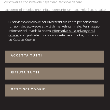
controversie con notevole risparmi di tempo e denaro.
L’accordo di mediazione, infatti, consente un risparmio fiscale sulle
spese di registrazione dell'accordo oltre alla detrazione delle spese
sostenute in sede di mediazione.
Ci serviamo dei cookie per diversi fini, tra l'altro per consentire
funzioni del sito web e attività di marketing mirate. Per maggiori
informazioni, riveda la nostra
informativa sulla privacy e sui
cookie.
Può gestire le impostazioni relative ai cookie, cliccando
su 'Gestisci Cookie'
ACCETTA TUTTI
RIFIUTA TUTTI
Raffaella Nardi - Riccardo Roselli
Viale America, 111 -
00144
ROMA
Tel.
0645687717
Fax
0645687607
GESTISCI COOKIE
Photo:
Daniele Fiore
- Logo:
Marzia Nardi
© 2026 Copyright Naros. Tutti i diritti riservati |
Gestisci Cookie
-
Sitemap
-
Privacy
-
Cookie policy
-
Credits