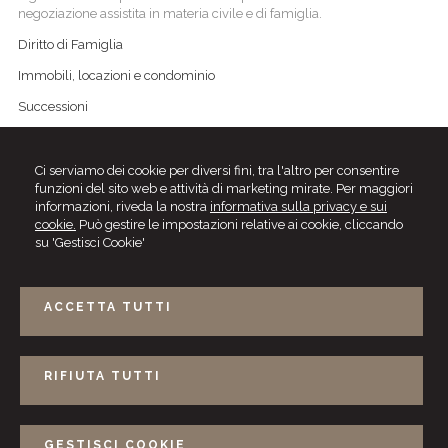
negoziazione assistita in materia civile e di famiglia.
Diritto di Famiglia
Immobili, locazioni e condominio
Successioni
Diritto Tributario
Diritto Amministrativo
Ci serviamo dei cookie per diversi fini, tra l'altro per consentire
funzioni del sito web e attività di marketing mirate. Per maggiori
Diritto delle Imprese
informazioni, riveda la nostra
informativa sulla privacy e sui
cookie.
Può gestire le impostazioni relative ai cookie, cliccando
Diritto Sportivo
su 'Gestisci Cookie'
Mediazione controversie civili
Per fissare un appuntamento, telefonare negli orari di studio o inviare
ACCETTA TUTTI
una mail compilando il form nella pagina "contatti".
RIFIUTA TUTTI
Raffaella Nardi - Riccardo Roselli
Viale America, 111 -
00144
ROMA
Tel.
0645687717
Fax
0645687607
GESTISCI COOKIE